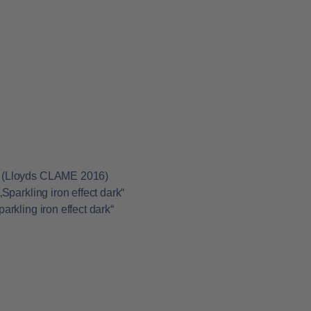
m
m
h) (Lloyds CLAME 2016)
„Sparkling iron effect dark“
arkling iron effect dark“