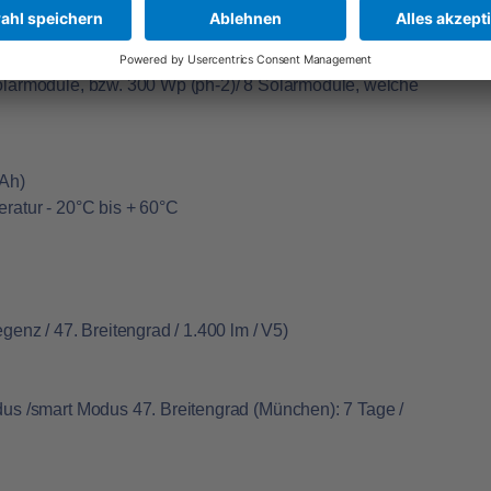
ete monokristalline Siliziumzellen mit einzigartigem
olarmodule, bzw. 300 Wp (ph-2)/ 8 Solarmodule, welche
6Ah)
ratur - 20°C bis + 60°C
genz / 47. Breitengrad / 1.400 lm / V5)
us /smart Modus 47. Breitengrad (München): 7 Tage /