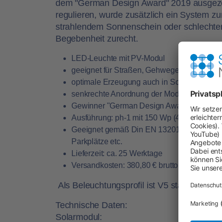
dem "German Design Award" 2019 ausgezei
regulieren, wurde zusätzlich ein System 
strahlendem Sonnenschein oder schlechter
Begebenheit zurecht.
LED-Leuchte mit PV-Modul
geeignet für Straßen, Gehwege, Parkplätze
optimale Erzeugung auch in Schlechtwetter
senkrechte Anordnung der Module: keine L
Gewinner "German Design Award" 2019
Ausführung: ph-1 mit 150 Wp (4 Solarmodul
Geeignet gemäß Din EN 13201 für Wohn- 
Parkplätze etc.
Lieferzeit: ca. 25 Werktage
Versandkosten: 380,80 € brutto
Als Beleuchtungsprofil ist V5 standardmäßig
Technische Daten:
Solarmodul: