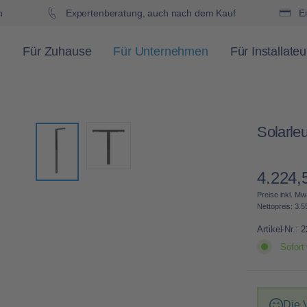
h
Expertenberatung, auch nach dem Kauf
Ei
Für Zuhause
Für Unternehmen
Für Installateu
Solarle
4.224,
Regulärer 
Preise inkl. Mw
Nettopreis: 3.5
Artikel-Nr.:
2
Sofort 
Die 