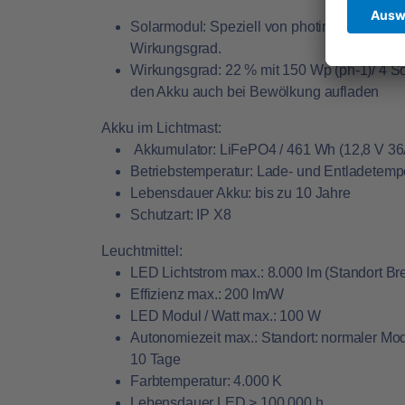
Solarmodul: Speziell von photinus verarbeit
Wirkungsgrad.
Wirkungsgrad: 22 % mit 150 Wp (ph-1)/ 4 S
den Akku auch bei Bewölkung aufladen
Akku im Lichtmast:
Akkumulator: LiFePO4 / 461 Wh (12,8 V 3
Betriebstemperatur: Lade- und Entladetempe
Lebensdauer Akku: bis zu 10 Jahre
Schutzart: IP X8
Leuchtmittel:
LED Lichtstrom max.: 8.000 lm (Standort Bre
Effizienz max.: 200 lm/W
LED Modul / Watt max.: 100 W
Autonomiezeit max.: Standort: normaler Mod
10 Tage
Farbtemperatur: 4.000 K
Lebensdauer LED > 100.000 h