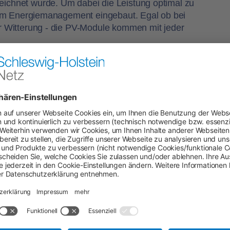
chnet wurde. Um dabei die Leistung optimal zu
zum Energiemanagement eingebaut. Egal ob bei
 Witterung - die PV-Module kommen mit jeder
regionen
eistungsminderung durch Ablagerungen
e)
und Nebenstraßen, Rad- und Gehwege sowie
 hinterlegt, andere Profile sind wählbar.