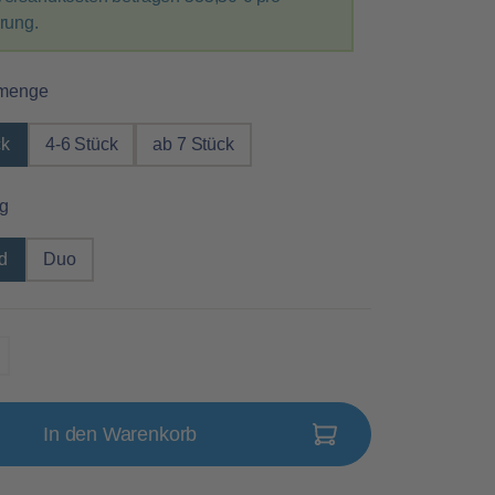
erung.
auswählen
menge
ck
4-6 Stück
ab 7 Stück
auswählen
g
d
Duo
In den Warenkorb