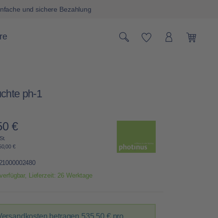
nfache und sichere Bezahlung
Du hast 0 Produk
re
Warenk
uchte ph-1
50 €
Preis:
St.
50,00 €
21000002480
verfügbar, Lieferzeit: 26 Werktage
Versandkosten betragen
535,50 €
pro