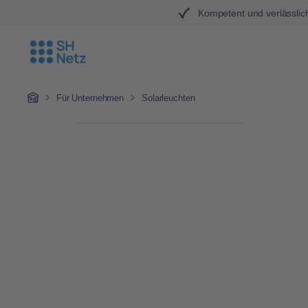
Kompetent und verlässlic
Zum Hauptinhalt springen
Zur Hauptnavigation springen
Home
Für Unternehmen
Solarleuchten
Bildergalerie überspringen