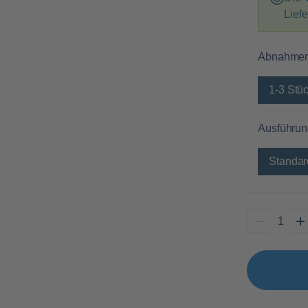
Lief
Abnahme
1-3 Stü
Ausführun
Standar