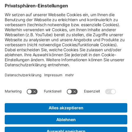
Bei Fragen an den Netz- und Messstellenbetreiber
rund um:
Shop-Service
Zahlung & Versand
AGB
Verbraucherinformation
Impressum
Datenschutz
Cookie-Einstellungen
Alle Preise inkl. gesetzl. Mehrwertsteuer zzgl.
Versandkosten
und ggf. Nachnahmegebühren, wenn
nicht anders angegeben.
## Gemäß § 12 Abs. 3 UStG reduziert sich die MwSt. auf 0% bei
Lieferungen von Solarmodulen für bestimmte Betreiber.
Weitere
Informationen