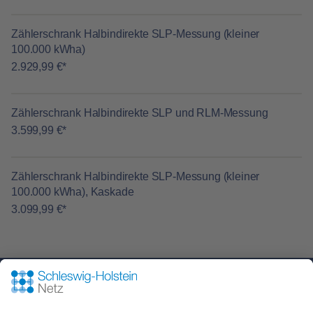
Zählerschrank Halbindirekte SLP-Messung (kleiner
100.000 kWha)
2.929,99 €*
Zählerschrank Halbindirekte SLP und RLM-Messung
3.599,99 €*
Zählerschrank Halbindirekte SLP-Messung (kleiner
100.000 kWha), Kaskade
3.099,99 €*
Nehmen Sie mit uns Kontakt auf