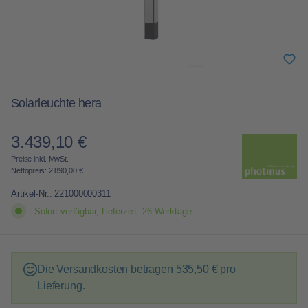
Solarleuchte hera
3.439,10 €
Regulärer Preis:
Preise inkl. MwSt.
Nettopreis: 2.890,00 €
Artikel-Nr.:
221000000311
Sofort verfügbar, Lieferzeit: 26 Werktage
Die Versandkosten betragen
535,50 €
pro
Lieferung.