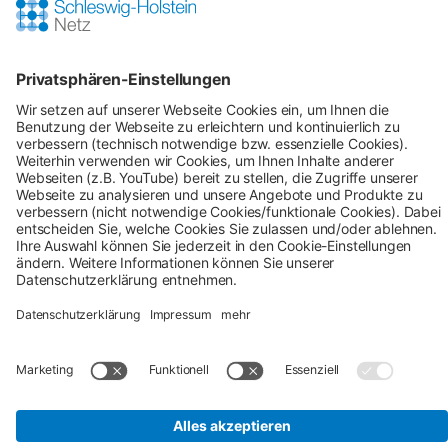
rund um:
Shop-Service
Zahlung & Versand
AGB
Verbraucherinformation
Impressum
Datenschutz
Cookie-Einstellungen
Alle Preise inkl. gesetzl. Mehrwertsteuer zzgl.
Versandkosten
und ggf. Nachnahmegebühren, wenn
nicht anders angegeben.
## Gemäß § 12 Abs. 3 UStG reduziert sich die MwSt. auf 0% bei
Lieferungen von Solarmodulen für bestimmte Betreiber.
Weitere
Informationen