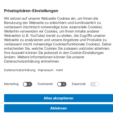
Shop-Service
Zahlung & Versand
AGB
Verbraucherinformation
Impressum
Datenschutz
Cookie-Einstellungen
Alle Preise inkl. gesetzl. Mehrwertsteuer zzgl.
Versandkosten
und ggf. Nachnahmegebühren, wenn
nicht anders angegeben.
## Gemäß § 12 Abs. 3 UStG reduziert sich die MwSt. auf 0% bei
Lieferungen von Solarmodulen für bestimmte Betreiber.
Weitere
Informationen