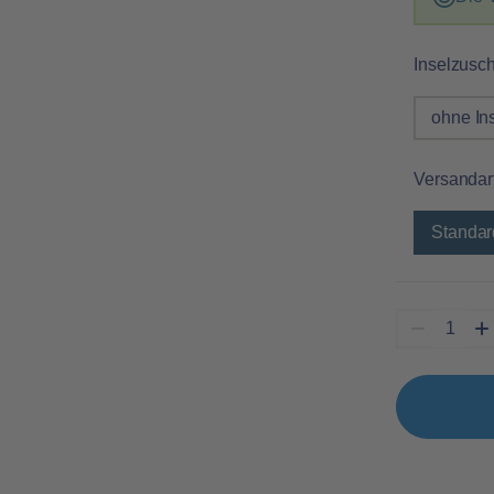
Inselzusc
ohne In
Versandar
Standar