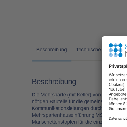
Beschreibung
Technische Daten
Beschreibung
Die
Mehrsparte (mit Keller)
von Hauff-Techn
nötigen Bauteile für die gemeinsame Einf
Kommunikationsleitungen durch die Kellerw
Mehrspartenhauseinführung
MSH PolySafe
Manschettenstopfen für die einzelnen Gew