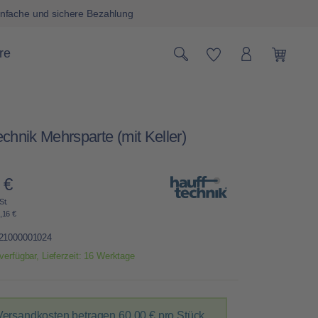
nfache und sichere Bezahlung
Du hast 0 Produk
re
Warenk
chnik Mehrsparte (mit Keller)
 €
Preis:
St.
,16 €
21000001024
verfügbar, Lieferzeit: 16 Werktage
Versandkosten betragen
60,00 €
pro Stück.