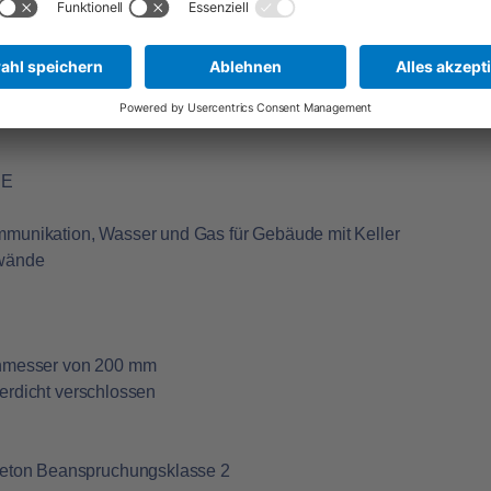
aket
ührung von Strom-, Gas-, Wasser- und
 E
mmunikation, Wasser und Gas für Gebäude mit Keller
rwände
rchmesser von 200 mm
serdicht verschlossen
eton Beanspruchungsklasse 2