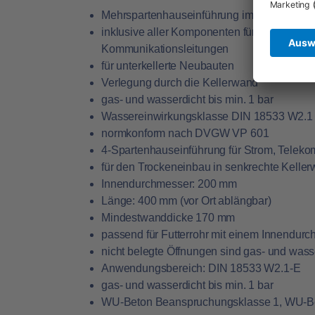
Mehrspartenhauseinführung im Bauherrenp
inklusive aller Komponenten für die Durchf
Kommunikationsleitungen
für unterkellerte Neubauten
Verlegung durch die Kellerwand
gas- und wasserdicht bis min. 1 bar
Wassereinwirkungsklasse DIN 18533 W2.1
normkonform nach DVGW VP 601
4-Spartenhauseinführung für Strom, Teleko
für den Trockeneinbau in senkrechte Kelle
Innendurchmesser: 200 mm
Länge: 400 mm (vor Ort ablängbar)
Mindestwanddicke 170 mm
passend für Futterrohr mit einem Innendu
nicht belegte Öffnungen sind gas- und was
Anwendungsbereich: DIN 18533 W2.1-E
gas- und wasserdicht bis min. 1 bar
WU-Beton Beanspruchungsklasse 1, WU-B