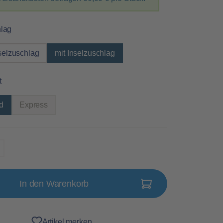
auswählen
hlag
selzuschlag
mit Inselzuschlag
auswählen
t
d
Express
(Diese Option ist zurzeit nicht verfügbar.)
In den Warenkorb
Artikel merken