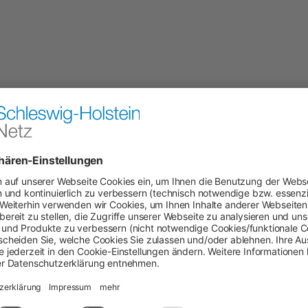
Downloads
Links
Hersteller
ik beinhaltet in diesem Bauherrenpaket alle
ührung von Wasser-, Strom-, Gas- und
and. Das Set enthält hierfür neben der
-GV1 auch alle benötigten Dichtelemente und
erke.