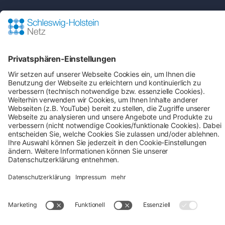
Bei Fragen an den Netz- und Messstellenbetreiber
rund um:
Shop-Service
Zahlung & Versand
AGB
Verbraucherinformation
Impressum
Datenschutz
Cookie-Einstellungen
Alle Preise inkl. gesetzl. Mehrwertsteuer zzgl.
Versandkosten
und ggf. Nachnahmegebühren, wenn
nicht anders angegeben.
## Gemäß § 12 Abs. 3 UStG reduziert sich die MwSt. auf 0% bei
Lieferungen von Solarmodulen für bestimmte Betreiber.
Weitere
Informationen