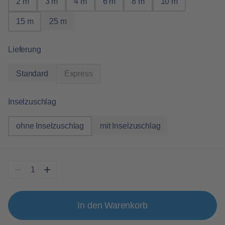
2 m
3 m
4 m
6 m
8 m
10 m
15 m
25 m
auswählen
Lieferung
Standard
Express
(Diese Option ist zurzeit nicht verfügbar.)
auswählen
Inselzuschlag
ohne Inselzuschlag
mit Inselzuschlag
In den Warenkorb