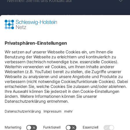
Nehmen Sie mit uns Kontakt auf
Bei Fragen an den Netz- und Messstellenbetreiber
rund um:
Shop-Service
Zahlung & Versand
AGB
Verbraucherinformation
Impressum
Datenschutz
Cookie-Einstellungen
Alle Preise inkl. gesetzl. Mehrwertsteuer zzgl.
Versandkosten
und ggf. Nachnahmegebühren, wenn
nicht anders angegeben.
## Gemäß § 12 Abs. 3 UStG reduziert sich die MwSt. auf 0% bei