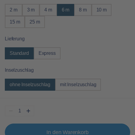
2 m
3 m
4 m
6 m
8 m
10 m
15 m
25 m
auswählen
Lieferung
Standard
Express
auswählen
Inselzuschlag
ohne Inselzuschlag
mit Inselzuschlag
In den Warenkorb