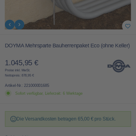
DOYMA Mehrsparte Bauherrenpaket Eco (ohne Keller)
1.045,95 €
Regulärer Preis:
Preise inkl. MwSt.
Nettopreis: 878,95 €
Artikel-Nr.:
221000001685
Sofort verfügbar, Lieferzeit: 6 Werktage
Die Versandkosten betragen
65,00 €
pro Stück.