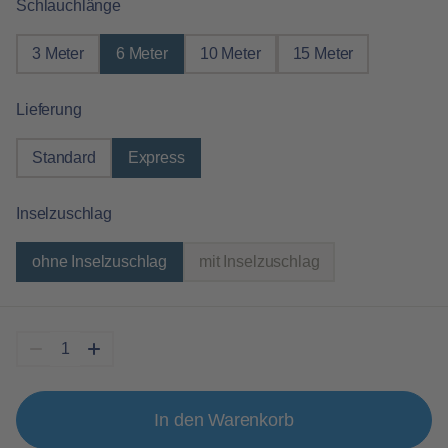
auswählen
Schlauchlänge
3 Meter
6 Meter
10 Meter
15 Meter
auswählen
Lieferung
Standard
Express
auswählen
Inselzuschlag
ohne Inselzuschlag
mit Inselzuschlag
(Diese Option ist zurzeit nicht verfügbar.
In den Warenkorb