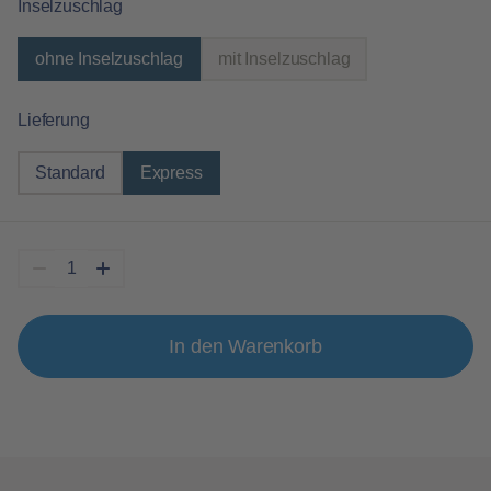
auswählen
Inselzuschlag
ohne Inselzuschlag
mit Inselzuschlag
(Diese Option ist zurzeit nicht verfügbar.
auswählen
Lieferung
Standard
Express
In den Warenkorb