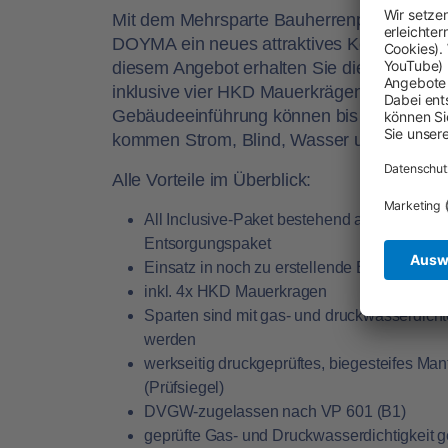
Mit dem
Mehrsparte Bauherrenpaket All Inc
DOYMA ein neues attraktives Kombipaket fü
diesem Angebot erhalten Sie die bewährt
inklusive vier HKD Mauerkrägen für eine Ei
Gebäudeeinführung können bis zu vier Gew
kommen Strom, Blind, Wasser und Telekom
Alle Vorteile im Überblick:
All Inclusive-Paket bestehend aus einer 
Entsorgungspaket
Einsatz in noch zu erstellende Bauwerke a
inkl. 4x HKD Mauerkragen
Sparten sind mit gas- und druckwasserdicht
werden
werkseitig druckgeprüftes, biegesteifes Ma
(Prüfsiegel)
DVGW-zugelassen nach VP 601 (B1)
geprüfte Gas- und Druckwasserdichtigkeit 