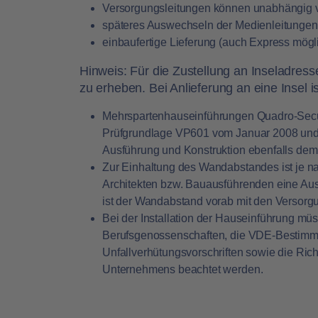
Versorgungsleitungen können unabhängig vo
späteres Auswechseln der Medienleitungen 
einbaufertige Lieferung (auch Express mögl
Hinweis:
Für die Zustellung an Inseladress
zu erheben. Bei Anlieferung an eine Insel i
Mehrspartenhauseinführungen Quadro-Secu
Prüfgrundlage VP601 vom Januar 2008 und 
Ausführung und Konstruktion ebenfalls dem
Zur Einhaltung des Wandabstandes ist je
Architekten bzw. Bauausführenden eine Aus
ist der Wandabstand vorab mit den Verso
Bei der Installation der Hauseinführung mü
Berufsgenossenschaften, die VDE-Bestimmu
Unfallverhütungsvorschriften sowie die Ric
Unternehmens beachtet werden.