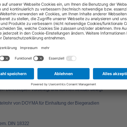
lusive (ohne Keller)
hat der Qualitätshersteller
r alle Bauherren auf den Markt gebracht. Mit
e Quadro-Secura Mehrspartenhauseinführung
n- und Ausführung durch die Bodenplatte. Mit der
erke zugleich in Neubauten verlegt werden. So
munikation unkompliziert ins Haus.
Quadro-Secura Mehrspartenhauseinführung und dem HKD
us WU-Beton ohne Keller
en Blindstopfen vorbelegt und können flexibel belegt
ntelrohr von DOYMA für Einhaltung der Biegeradien
gem. DIN 18322