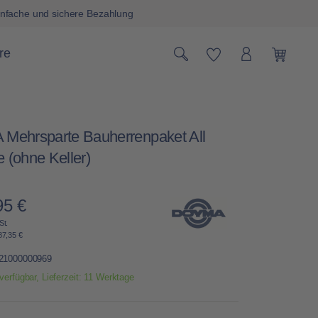
nfache und sichere Bezahlung
Du hast 0 Produk
re
Warenk
ehrsparte Bauherrenpaket All
e (ohne Keller)
95 €
Preis:
St.
87,35 €
21000000969
verfügbar, Lieferzeit: 11 Werktage