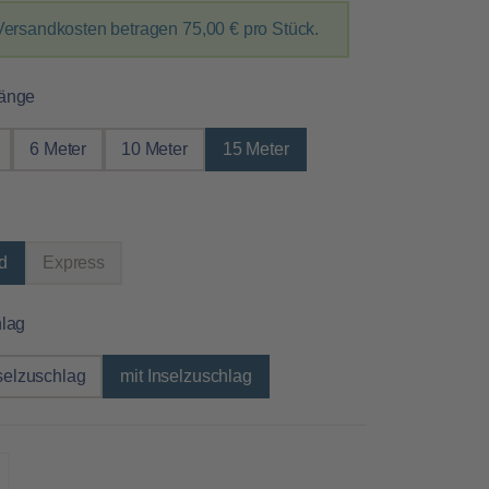
Versandkosten betragen
75,00 €
pro Stück.
auswählen
änge
6 Meter
10 Meter
15 Meter
auswählen
d
Express
(Diese Option ist zurzeit nicht verfügbar.)
auswählen
hlag
selzuschlag
mit Inselzuschlag