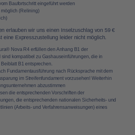
m Baufortschritt eingeführt werden
möglich (Relining)
ich)
en erlauben wir uns einen Inselzuschlag von 59 €
st eine Expresszustellung leider nicht möglich.
ra® Nova R4 erfüllen den Anhang B1 der
sind kompatibel zu Gashauseinführungen, die in
 Beiblatt B1 entsprechen.
 nach Fundamentausführung nach Rücksprache mit dem
sparung im Streifenfundament vorzusehen! Weiterhin
rgungsunternehmen abzustimmen
ssen die entsprechenden Vorschriften der
ngen, die entsprechenden nationalen Sicherheits- und
htlinien (Arbeits- und Verfahrensanweisungen) eines