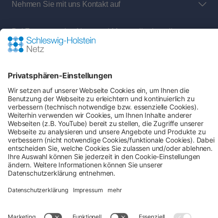
Nehmen Sie mit uns Kontakt auf
Bei Fragen an den Netz- und Messstellenbetreiber
rund um:
Shop-Service
Zahlung & Versand
AGB
Verbraucherinformation
Impressum
Datenschutz
Cookie-Einstellungen
Alle Preise inkl. gesetzl. Mehrwertsteuer zzgl.
Versandkosten
und ggf. Nachnahmegebühren, wenn
nicht anders angegeben.
## Gemäß § 12 Abs. 3 UStG reduziert sich die MwSt. auf 0% bei