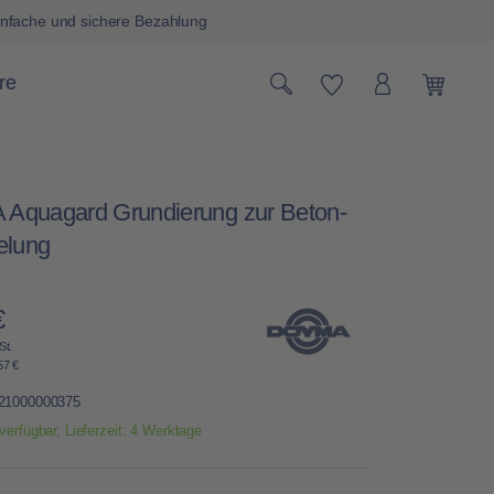
nfache und sichere Bezahlung
Du hast 0 Produk
re
Warenk
Aquagard Grundierung zur Beton-
elung
€
Preis:
St.
57 €
21000000375
verfügbar, Lieferzeit: 4 Werktage