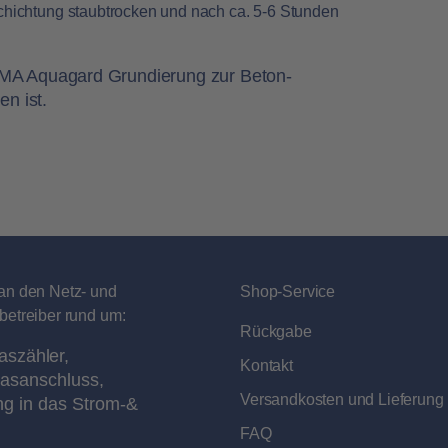
schichtung staubtrocken und nach ca. 5-6 Stunden
YMA Aquagard Grundierung zur Beton-
n ist.
an den Netz- und
Shop-Service
betreiber rund um:
Rückgabe
aszähler,
Kontakt
asanschluss,
Versandkosten und Lieferung
ng in das Strom-&
FAQ