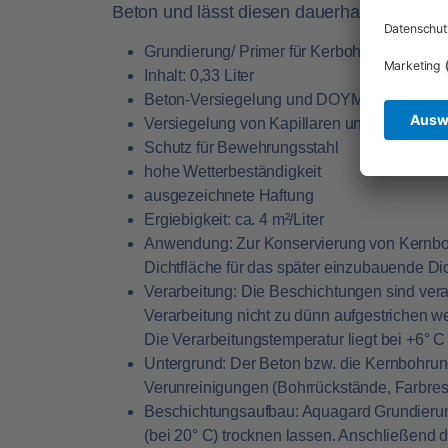
Beton und lässt diesen dauerhaft wasserdi
Grundierung/ Primer für Kerbohrungen
Inhalt: 0,33 Liter
Beton-Versiegelung und
DOYMA Curaflex
Z
Versiegelung von Kapillaren und Luftbläsc
Schutz für Bewehrungsstahl
hohe Wetterbeständigkeit
ausgezeichnete Haftung
Ergiebigkeit: ca. 4 m²/Liter
Anwendung: Zur Konservierung von Kernbo
Dichtfläche für das später einzubauende Dic
Verarbeitung: Die Beschichtungen sind verarb
Verarbeitung nicht zu dünn aufgestrichen 
Die Verarbeitungstemperatur liegt bei +6° C 
Untergrund: Der Beton bzw. die Kernbohru
Verunreinigungen (Bohrrückstände, Farbrest
Beschichtungsaufbau: Aquagard Grundierung
(bei 20° C) trocknen lassen. Anschließend 