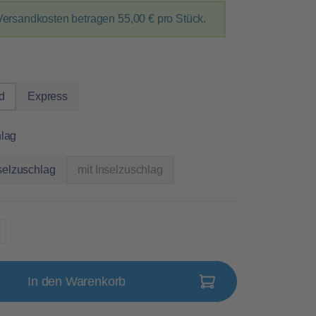
Versandkosten betragen
55,00 €
pro Stück.
auswählen
d
Express
auswählen
hlag
selzuschlag
mit Inselzuschlag
(Diese Option ist zurzeit nicht verfügbar.)
In den Warenkorb