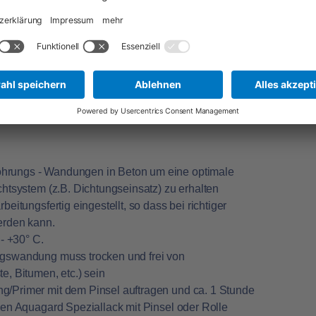
cht werden.
ubehör
hen
hrungs - Wandungen in Beton um eine optimale
htsystem (z.B. Dichtungseinsatz) zu erhalten
eitungsfertig eingestellt, so dass bei richtiger
werden kann.
- +30° C.
ngswandung muss trocken und frei von
e, Bitumen, etc.) sein
/Primer mit dem Pinsel auftragen und ca. 1 Stunde
den
Aquagard Speziallack
mit Pinsel oder Rolle