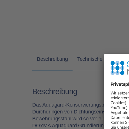
Beschreibung
Technische Daten
Beschreibung
Das Aquagard-Konservierungsprogramm von
Durchdringen von Dichtungseinsätzen dur
Bewehrungsstahl wird so vor einer Korrosion
DOYMA Aquaguard Grundierung zur Beton