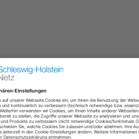
Downloads
Links
Hersteller
 DOYMA verhindert effektiv ein mögliches
ch Wasser. Auch angeschnittener
 bewahrt. Als ersten Schritt verschließt die
-Versiegelung
Luftbläschen und Kapillaren von