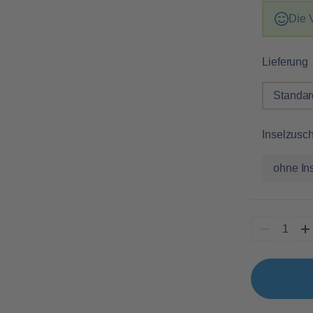
Die 
Lieferung
Standar
Inselzusc
ohne In