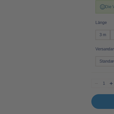
Die 
aus
Länge
3 m
Versandar
Standar