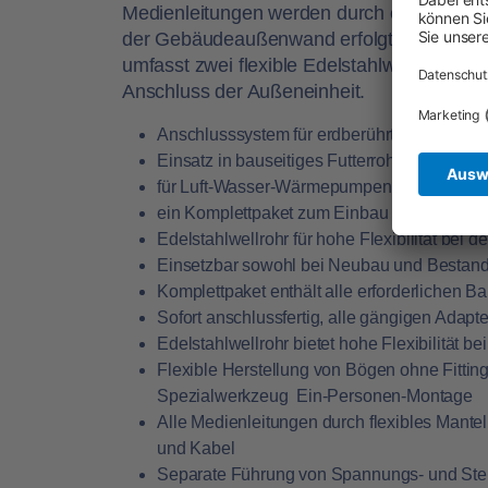
Medienleitungen werden durch ein flexible
der Gebäudeaußenwand erfolgt über den Di
umfasst zwei flexible Edelstahlwellrohre
Anschluss der Außeneinheit.
Anschlusssystem für erdberührte Gebäud
Einsatz in bauseitiges Futterrohr oder W
für Luft-Wasser-Wärmepumpen (Monoblock
ein Komplettpaket zum Einbau und Inbetri
Edelstahlwellrohr für hohe Flexibilität bei der
Einsetzbar sowohl bei Neubau und Besta
Komplettpaket enthält alle erforderlichen 
Sofort anschlussfertig, alle gängigen Adapte
Edelstahlwellrohr bietet hohe Flexibilität 
Flexible Herstellung von Bögen ohne Fittin
Spezialwerkzeug  Ein-Personen-Montage
Alle Medienleitungen durch flexibles Mante
und Kabel
Separate Führung von Spannungs- und Ste