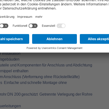
s Mantelrohr DN 200 geschützt. Die Abdichtung
chtungseinsatz Curaflex Nova Uno/breit. Es
 mit einem Außendurchmesser von 32 mm zum
eaußenwände
U-Betonkernbohrung (Weiße Wanne)
)
ebnahme
 Installation
ndsgebäuden
Bauteile und Komponenten für Anschluss und Abdichtung
rnippel enthalten
beim Anschluss (Verformung ohne Rückstellkräfte)
gs  Einfache und schnelle Montage ohne
lrohr DN 200 geschützt  Getrennte Verlegung der Rohre
uerleitungen