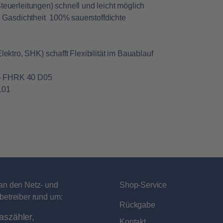
Steuerleitungen) schnell und leicht möglich
e Gasdichtheit  100% sauerstoffdichte
tro, SHK) schafft Flexibilität im Bauablauf
 - FHRK 40 D05
101
an den Netz- und
Shop-Service
betreiber rund um:
Rückgabe
aszähler,
Kontakt