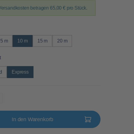
Versandkosten betragen
65,00 €
pro Stück.
wählen
5 m
10 m
15 m
20 m
auswählen
t
d
Express
In den Warenkorb