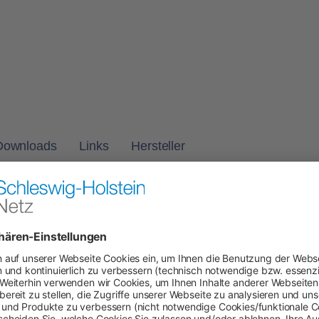
Downloads
Links
Hersteller
d wasserdichte Abdichtung von Rohren und
gnet für den Einsatz in bauseitigen
mit DN 250. Das System ist anschlussfertig mit
abelleerrohren ausgestattet. Die geführten