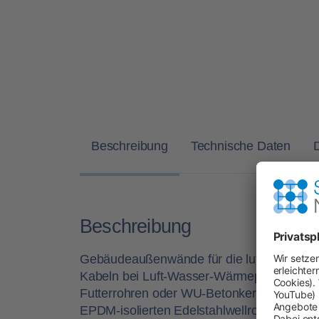
Beschreibung
Technische Daten
Beschreibung
Gebäudeaußenwände für die luft-, gas- un
Kabeln bei Luft-Wasser-Wärmepumpen. Geei
Futterrohren oder WU-Betonkernbohrungen 
EPDM-isolierten Edelstahlwellrohren und K