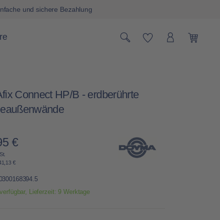
nfache und sichere Bezahlung
Du hast 0 Produk
re
Warenk
x Connect HP/B - erdberührte
eaußenwände
95 €
Preis:
St.
41,13 €
0300168394.5
verfügbar, Lieferzeit: 9 Werktage